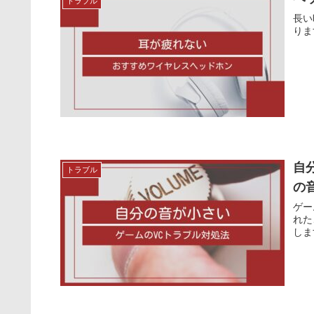
トラブル
長い
りま
自
トラブル
の
ゲー
れた
しま