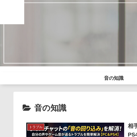
音の知識
音の知識
相
トラブル
P