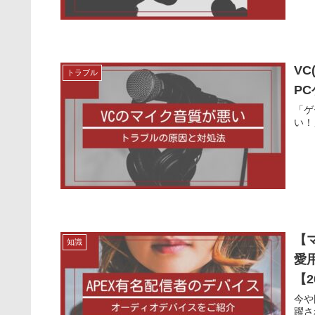
V
トラブル
P
「ゲ
い！
【
知識
愛
【2
今や
躍さ