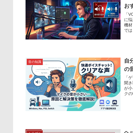
お
「V
に悩
機材
では
自
音の知識
の
「ゲ
聞き
が小
クの
ヘ