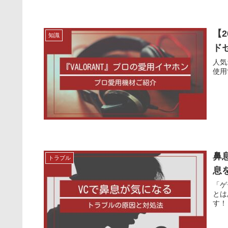
【
知識
ド
人気
使用
鼻
トラブル
息
「ゲ
とは
す！