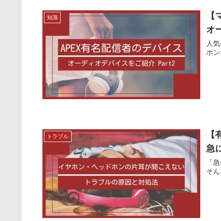
【
知識
オー
人気
ホン
【
トラブル
急
「急
そん