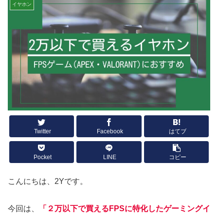
イヤホン
Twitter
Facebook
はてブ
Pocket
LINE
コピー
こんにちは、2Yです。
今回は、
「２万以下で買えるFPSに特化したゲーミング
イ