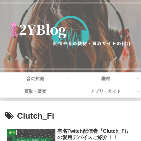
音の知識
機材
買取・販売
アプリ・サイト
Clutch_Fi
有名Twitch配信者『Clutch_Fi』
配信
の愛用デバイスご紹介！！