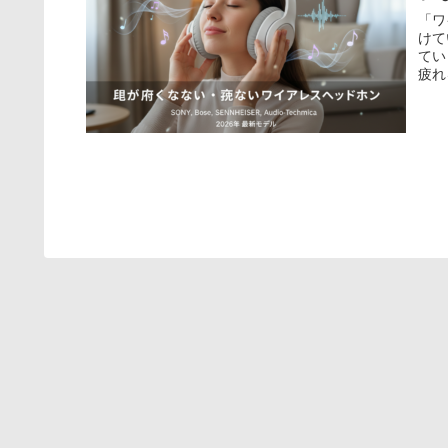
「ワ
けて
てい
疲れ